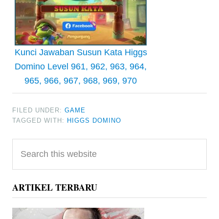
Kunci Jawaban Susun Kata Higgs
Domino Level 961, 962, 963, 964,
965, 966, 967, 968, 969, 970
FILED UNDER:
GAME
TAGGED WITH:
HIGGS DOMINO
Primary
Search
Sidebar
this
website
ARTIKEL TERBARU