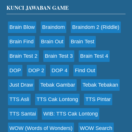
Footer
KUNCI JAWABAN GAME
Brain Blow
Braindom
Braindom 2 (Riddle)
Brain Find
Brain Out
Brain Test
Brain Test 2
Brain Test 3
Brain Test 4
DOP
DOP 2
DOP 4
Find Out
Just Draw
Tebak Gambar
Tebak Tebakan
TTS Asli
TTS Cak Lontong
TTS Pintar
TTS Santai
WIB: TTS Cak Lontong
WOW (Words of Wonders)
WOW Search