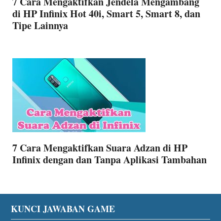
7 Cara Mengaktifkan Jendela Mengambang
di HP Infinix Hot 40i, Smart 5, Smart 8, dan
Tipe Lainnya
7 Cara Mengaktifkan Suara Adzan di HP
Infinix dengan dan Tanpa Aplikasi Tambahan
Footer
KUNCI JAWABAN GAME