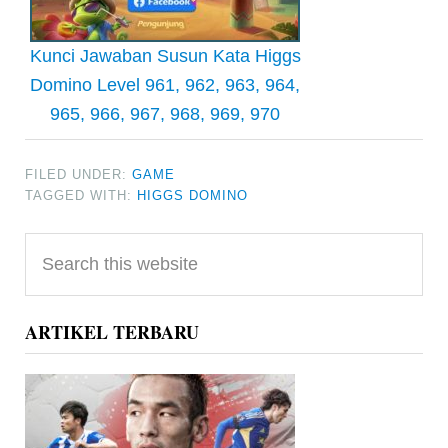
Kunci Jawaban Susun Kata Higgs
Domino Level 961, 962, 963, 964,
965, 966, 967, 968, 969, 970
FILED UNDER:
GAME
TAGGED WITH:
HIGGS DOMINO
Primary
Search
Sidebar
this
website
ARTIKEL TERBARU