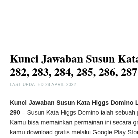
Kunci Jawaban Susun Kata
282, 283, 284, 285, 286, 287
LAST UPDATED
28 APRIL 2022
Kunci Jawaban Susun Kata Higgs Domino Leve
290
– Susun Kata Higgs Domino ialah sebuah p
Kamu bisa memainkan permainan ini secara grat
kamu download gratis melalui Google Play Stor