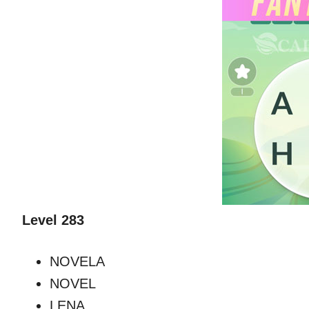
Level 283
NOVELA
NOVEL
LENA