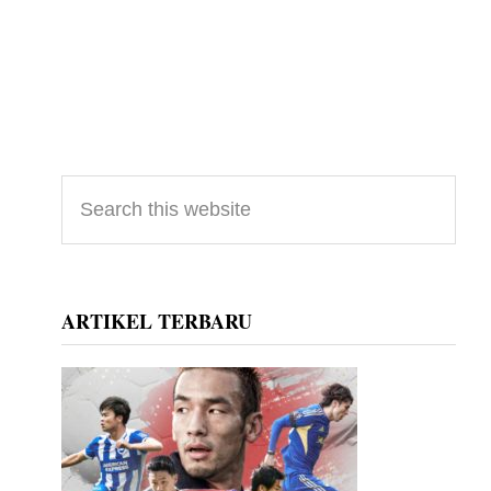
Primary
Search
this
Sidebar
website
ARTIKEL TERBARU