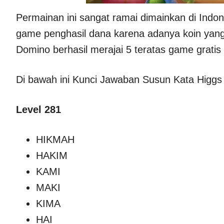
Permainan ini sangat ramai dimainkan di Indo
game penghasil dana karena adanya koin yang 
Domino berhasil merajai 5 teratas game gratis 
Di bawah ini Kunci Jawaban Susun Kata Higgs
Level 281
HIKMAH
HAKIM
KAMI
MAKI
KIMA
HAI