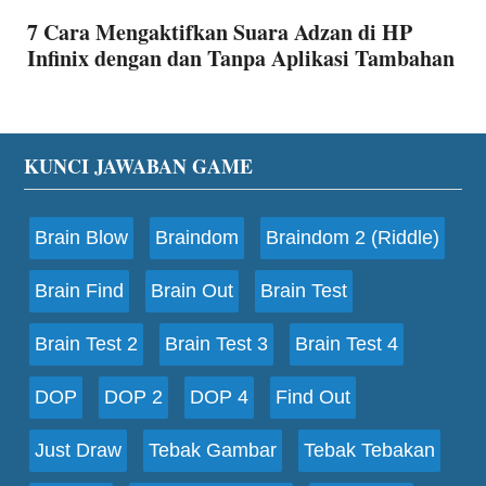
7 Cara Mengaktifkan Suara Adzan di HP
Infinix dengan dan Tanpa Aplikasi Tambahan
Footer
KUNCI JAWABAN GAME
Brain Blow
Braindom
Braindom 2 (Riddle)
Brain Find
Brain Out
Brain Test
Brain Test 2
Brain Test 3
Brain Test 4
DOP
DOP 2
DOP 4
Find Out
Just Draw
Tebak Gambar
Tebak Tebakan