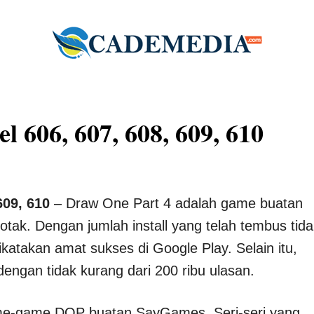
 606, 607, 608, 609, 610
609, 610
– Draw One Part 4 adalah game buatan
ak. Dengan jumlah install yang telah tembus tida
ikatakan amat sukses di Google Play. Selain itu,
dengan tidak kurang dari 200 ribu ulasan.
ame-game DOP buatan SayGames. Seri-seri yang