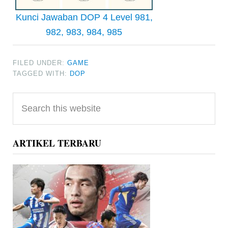
Kunci Jawaban DOP 4 Level 981,
982, 983, 984, 985
FILED UNDER:
GAME
TAGGED WITH:
DOP
Primary
Search
Sidebar
this
website
ARTIKEL TERBARU