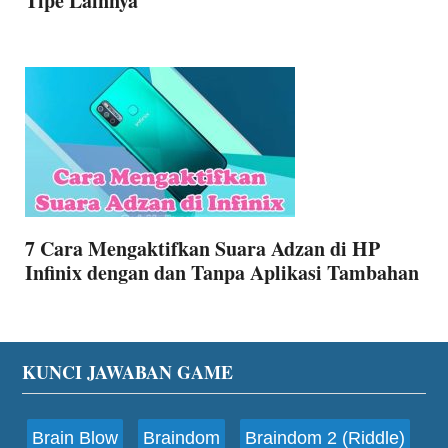
Tipe Lainnya
7 Cara Mengaktifkan Suara Adzan di HP
Infinix dengan dan Tanpa Aplikasi Tambahan
Footer
KUNCI JAWABAN GAME
Brain Blow
Braindom
Braindom 2 (Riddle)