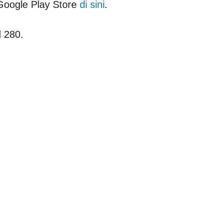
Google Play Store
di sini
.
d 280.