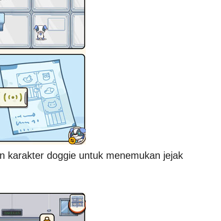
an karakter doggie untuk menemukan jejak