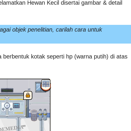
elamatkan Hewan Kecil disertai gambar & detail
gai objek penelitian, carilah cara untuk
berbentuk kotak seperti hp (warna putih) di atas