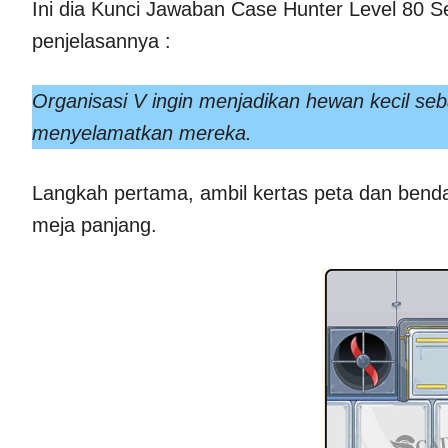
Ini dia Kunci Jawaban Case Hunter Level 80 S
penjelasannya :
Organisasi V ingin menjadikan hewan kecil seba
menyelamatkan mereka.
Langkah pertama, ambil kertas peta dan benda 
meja panjang.