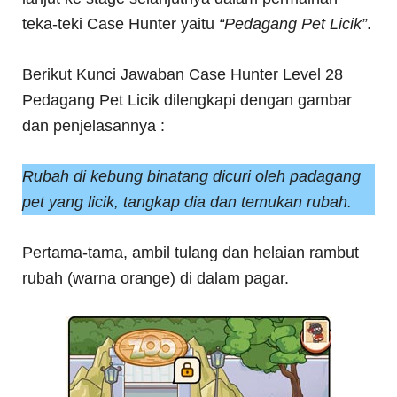
teka-teki Case Hunter yaitu
“Pedagang Pet Licik”
.
Berikut Kunci Jawaban Case Hunter Level 28
Pedagang Pet Licik dilengkapi dengan gambar
dan penjelasannya :
Rubah di kebung binatang dicuri oleh padagang
pet yang licik, tangkap dia dan temukan rubah.
Pertama-tama, ambil tulang dan helaian rambut
rubah (warna orange) di dalam pagar.