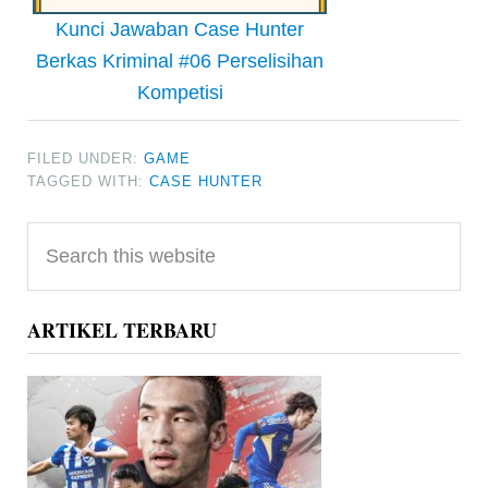
Kunci Jawaban Case Hunter
Berkas Kriminal #06 Perselisihan
Kompetisi
FILED UNDER:
GAME
TAGGED WITH:
CASE HUNTER
Primary
Search
Sidebar
this
website
ARTIKEL TERBARU