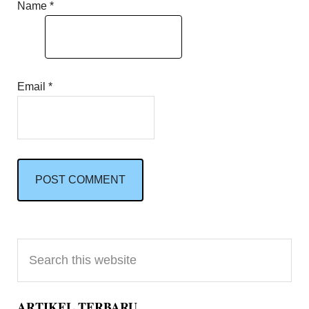
Name
*
Email
*
Primary
Search
Sidebar
this
website
ARTIKEL TERBARU