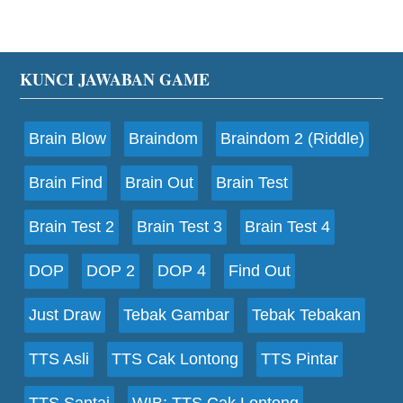
Footer
KUNCI JAWABAN GAME
Brain Blow
Braindom
Braindom 2 (Riddle)
Brain Find
Brain Out
Brain Test
Brain Test 2
Brain Test 3
Brain Test 4
DOP
DOP 2
DOP 4
Find Out
Just Draw
Tebak Gambar
Tebak Tebakan
TTS Asli
TTS Cak Lontong
TTS Pintar