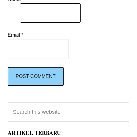
Email
*
Primary
Search
Sidebar
this
website
ARTIKEL TERBARU