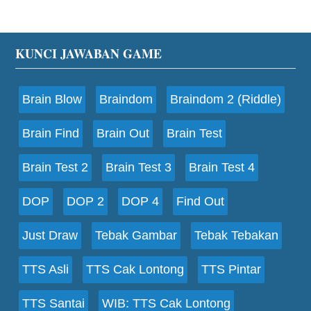
Footer
KUNCI JAWABAN GAME
Brain Blow
Braindom
Braindom 2 (Riddle)
Brain Find
Brain Out
Brain Test
Brain Test 2
Brain Test 3
Brain Test 4
DOP
DOP 2
DOP 4
Find Out
Just Draw
Tebak Gambar
Tebak Tebakan
TTS Asli
TTS Cak Lontong
TTS Pintar
TTS Santai
WIB: TTS Cak Lontong