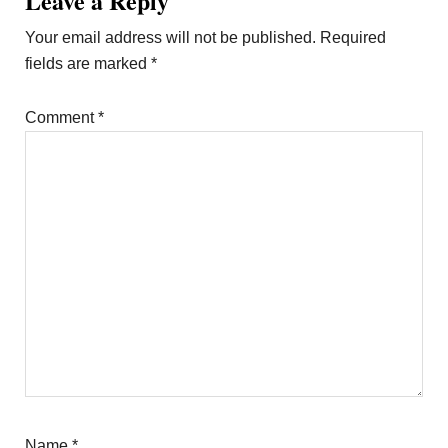
Reader
Leave a Reply
Interactions
Your email address will not be published.
Required
fields are marked
*
Comment
*
Name
*