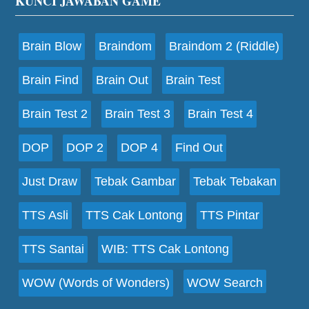
Footer
KUNCI JAWABAN GAME
Brain Blow
Braindom
Braindom 2 (Riddle)
Brain Find
Brain Out
Brain Test
Brain Test 2
Brain Test 3
Brain Test 4
DOP
DOP 2
DOP 4
Find Out
Just Draw
Tebak Gambar
Tebak Tebakan
TTS Asli
TTS Cak Lontong
TTS Pintar
TTS Santai
WIB: TTS Cak Lontong
WOW (Words of Wonders)
WOW Search