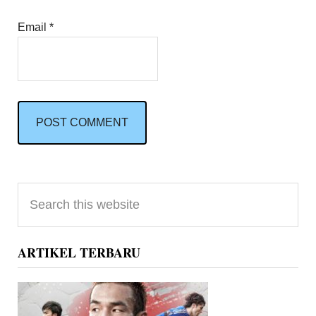
Email
*
Primary
Search
Sidebar
this
website
ARTIKEL TERBARU