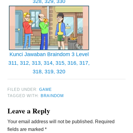
328, 329, 330
Kunci Jawaban Braindom 3 Level
311, 312, 313, 314, 315, 316, 317,
318, 319, 320
FILED UNDER:
GAME
TAGGED WITH:
BRAINDOM
Reader
Leave a Reply
Interactions
Your email address will not be published.
Required
fields are marked
*