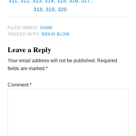
311, 312, 313, 314, 315, 316, 317,
318, 319, 320
FILED UNDER:
GAME
TAGGED WITH:
BRAIN BLOW
Reader
Leave a Reply
Interactions
Your email address will not be published.
Required
fields are marked
*
Comment
*