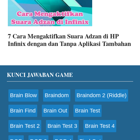
7 Cara Mengaktifkan Suara Adzan di HP
Infinix dengan dan Tanpa Aplikasi Tambahan
Footer
KUNCI JAWABAN GAME
Brain Blow
Braindom
Braindom 2 (Riddle)
Brain Find
Brain Out
Brain Test
Brain Test 2
Brain Test 3
Brain Test 4