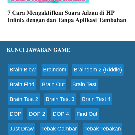
7 Cara Mengaktifkan Suara Adzan di HP
Infinix dengan dan Tanpa Aplikasi Tambahan
Footer
KUNCI JAWABAN GAME
Brain Blow
Braindom
Braindom 2 (Riddle)
Brain Find
Brain Out
Brain Test
Brain Test 2
Brain Test 3
Brain Test 4
DOP
DOP 2
DOP 4
Find Out
Just Draw
Tebak Gambar
Tebak Tebakan