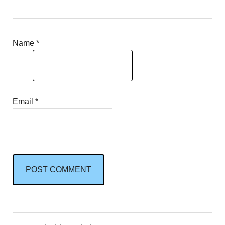
Name
*
Email
*
Primary
Search