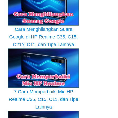
Cara Menghilangkan Suara
Google di HP Realme C35, C15,
C21Y, C11, dan Tipe Lainnya
7 Cara Memperbaiki Mic HP
Realme C35, C15, C11, dan Tipe
Lainnya