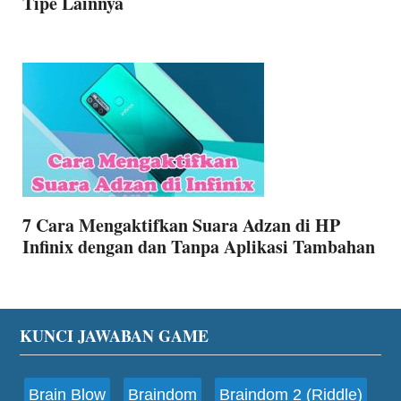
Tipe Lainnya
7 Cara Mengaktifkan Suara Adzan di HP
Infinix dengan dan Tanpa Aplikasi Tambahan
Footer
KUNCI JAWABAN GAME
Brain Blow
Braindom
Braindom 2 (Riddle)