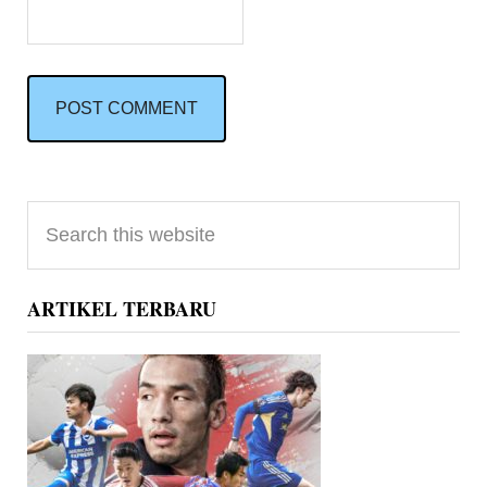
Primary
Search
Sidebar
this
website
ARTIKEL TERBARU