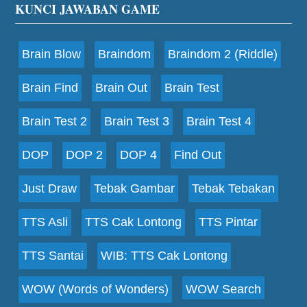
Footer
KUNCI JAWABAN GAME
Brain Blow
Braindom
Braindom 2 (Riddle)
Brain Find
Brain Out
Brain Test
Brain Test 2
Brain Test 3
Brain Test 4
DOP
DOP 2
DOP 4
Find Out
Just Draw
Tebak Gambar
Tebak Tebakan
TTS Asli
TTS Cak Lontong
TTS Pintar
TTS Santai
WIB: TTS Cak Lontong
WOW (Words of Wonders)
WOW Search