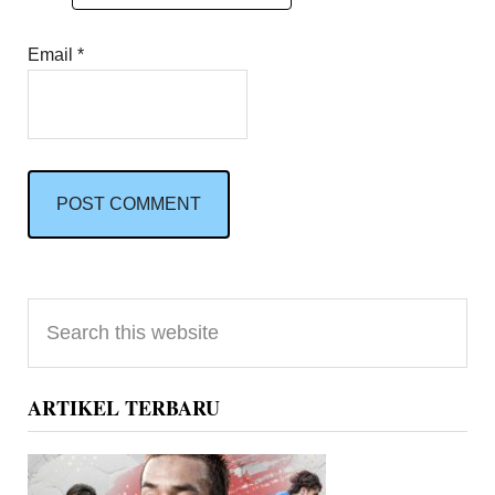
Email
*
Primary
Search
Sidebar
this
website
ARTIKEL TERBARU