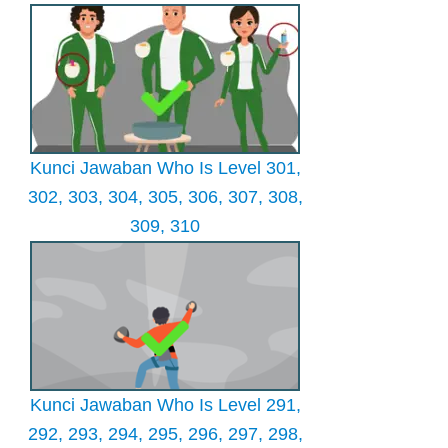
Kunci Jawaban Who Is Level 301,
302, 303, 304, 305, 306, 307, 308,
309, 310
Kunci Jawaban Who Is Level 291,
292, 293, 294, 295, 296, 297, 298,