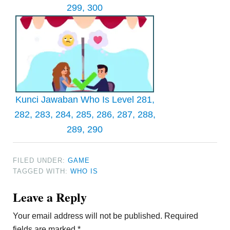
299, 300
Kunci Jawaban Who Is Level 281,
282, 283, 284, 285, 286, 287, 288,
289, 290
FILED UNDER:
GAME
TAGGED WITH:
WHO IS
Reader
Leave a Reply
Interactions
Your email address will not be published.
Required
fields are marked
*