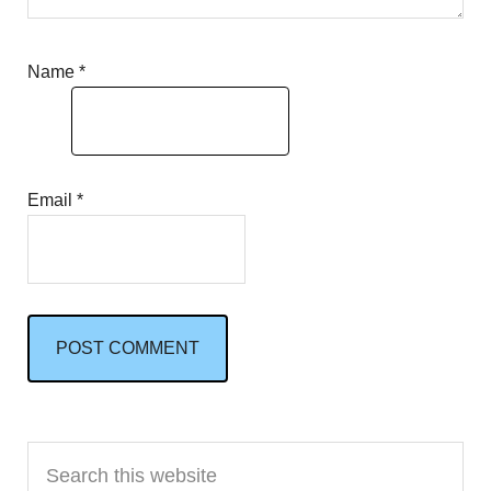
Name
*
Email
*
Primary
Search
this