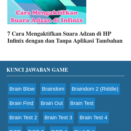
7 Cara Mengaktifkan Suara Adzan di HP
Infinix dengan dan Tanpa Aplikasi Tambahan
Footer
KUNCI JAWABAN GAME
Brain Blow
Braindom
Braindom 2 (Riddle)
Brain Find
Brain Out
Brain Test
Brain Test 2
Brain Test 3
Brain Test 4