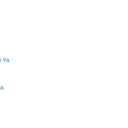
u Ya
Ya