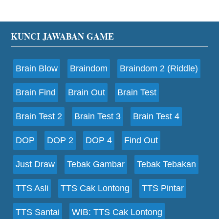
Footer
KUNCI JAWABAN GAME
Brain Blow
Braindom
Braindom 2 (Riddle)
Brain Find
Brain Out
Brain Test
Brain Test 2
Brain Test 3
Brain Test 4
DOP
DOP 2
DOP 4
Find Out
Just Draw
Tebak Gambar
Tebak Tebakan
TTS Asli
TTS Cak Lontong
TTS Pintar
TTS Santai
WIB: TTS Cak Lontong