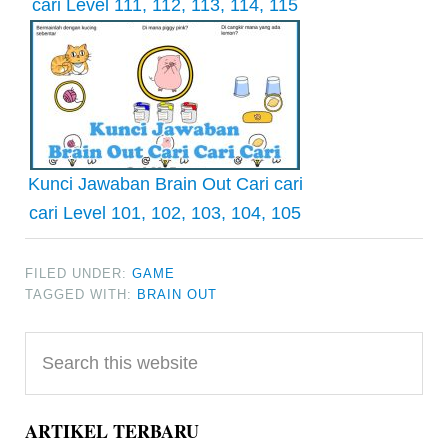
cari Level 111, 112, 113, 114, 115
Kunci Jawaban Brain Out Cari cari
cari Level 101, 102, 103, 104, 105
FILED UNDER:
GAME
TAGGED WITH:
BRAIN OUT
Primary
Search
Sidebar
this
website
ARTIKEL TERBARU