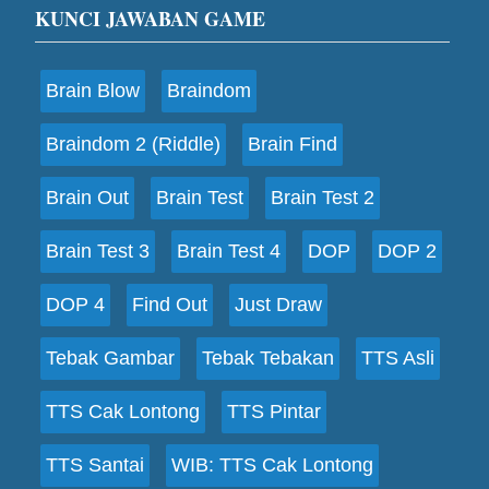
Footer
KUNCI JAWABAN GAME
Brain Blow
Braindom
Braindom 2 (Riddle)
Brain Find
Brain Out
Brain Test
Brain Test 2
Brain Test 3
Brain Test 4
DOP
DOP 2
DOP 4
Find Out
Just Draw
Tebak Gambar
Tebak Tebakan
TTS Asli
TTS Cak Lontong
TTS Pintar
TTS Santai
WIB: TTS Cak Lontong