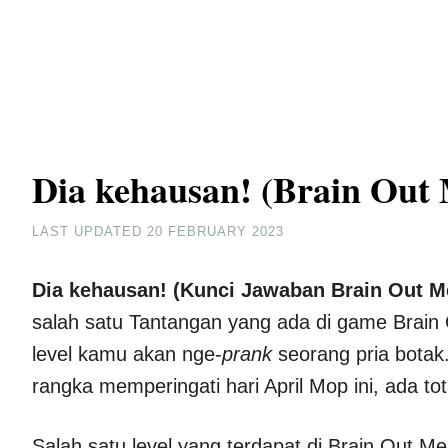
Dia kehausan! (Brain Out
LAST UPDATED
20 FEBRUARY 2023
Dia kehausan! (Kunci Jawaban Brain Out M
salah satu Tantangan yang ada di game Brain 
level kamu akan nge-
prank
seorang pria botak
rangka memperingati hari April Mop ini, ada t
Salah satu level yang terdapat di Brain Out M