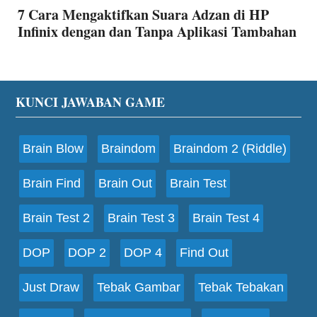
7 Cara Mengaktifkan Suara Adzan di HP
Infinix dengan dan Tanpa Aplikasi Tambahan
Footer
KUNCI JAWABAN GAME
Brain Blow
Braindom
Braindom 2 (Riddle)
Brain Find
Brain Out
Brain Test
Brain Test 2
Brain Test 3
Brain Test 4
DOP
DOP 2
DOP 4
Find Out
Just Draw
Tebak Gambar
Tebak Tebakan