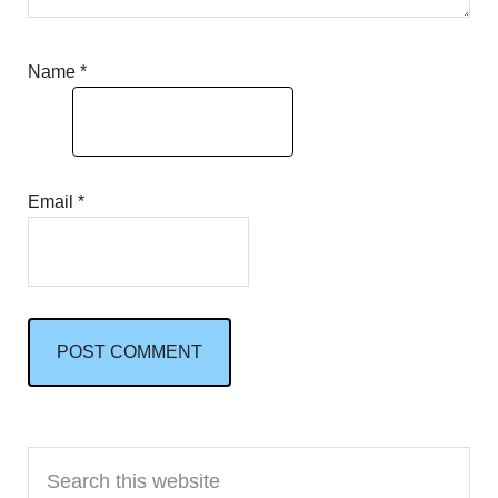
Name
*
Email
*
Primary
Search
this