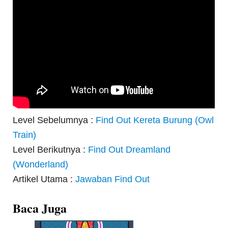
Level Sebelumnya :
Find Out Kereta Burung (Owl
Train)
Level Berikutnya :
Find Out Dreamland
(Wonderland)
Artikel Utama :
Jawaban Find Out
Baca Juga