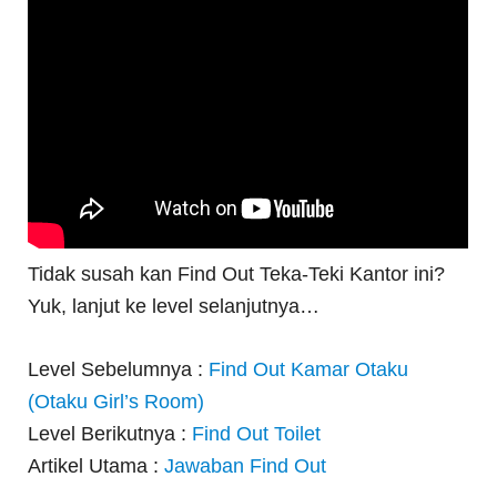
Tidak susah kan Find Out Teka-Teki Kantor ini?
Yuk, lanjut ke level selanjutnya…
Level Sebelumnya :
Find Out Kamar Otaku
(Otaku Girl’s Room)
Level Berikutnya :
Find Out Toilet
Artikel Utama :
Jawaban Find Out