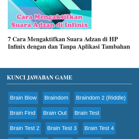
7 Cara Mengaktifkan Suara Adzan di HP
Infinix dengan dan Tanpa Aplikasi Tambahan
Footer
KUNCI JAWABAN GAME
Brain Blow
Braindom
Braindom 2 (Riddle)
Brain Find
Brain Out
Brain Test
Brain Test 2
Brain Test 3
Brain Test 4