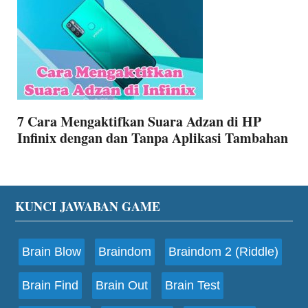
7 Cara Mengaktifkan Suara Adzan di HP
Infinix dengan dan Tanpa Aplikasi Tambahan
Footer
KUNCI JAWABAN GAME
Brain Blow
Braindom
Braindom 2 (Riddle)
Brain Find
Brain Out
Brain Test