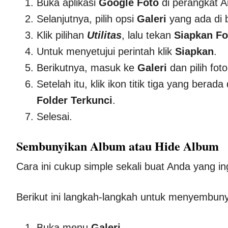
Buka aplikasi
Google Foto
di perangkat A
Selanjutnya, pilih opsi
Galeri
yang ada di 
Klik pilihan
Utilitas
, lalu tekan
Siapkan Fo
Untuk menyetujui perintah klik
Siapkan
.
Berikutnya, masuk ke
Galeri
dan pilih fo
Setelah itu, klik ikon titik tiga yang berad
Folder Terkunci
.
Selesai.
Sembunyikan Album atau Hide Album
Cara ini cukup simple sekali buat Anda yang 
Berikut ini langkah-langkah untuk menyembunyi
Buka menu
Galeri
.