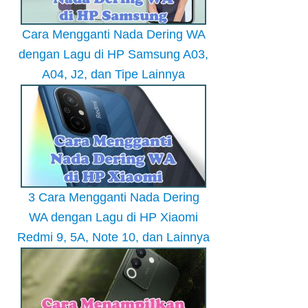
Cara Mengganti Nada Dering WA
dengan Lagu di HP Samsung A03,
A04, J2, dan Tipe Lainnya
3 Cara Mengganti Nada Dering
WA dengan Lagu di HP Xiaomi
Redmi 9, 5A, Note 10, dan Lainnya