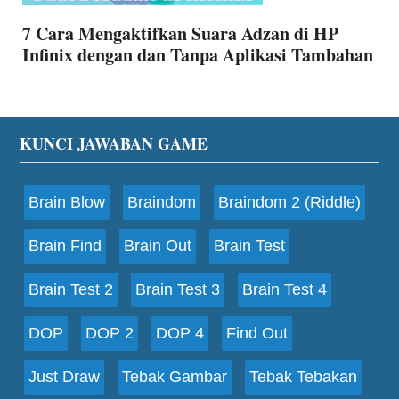
7 Cara Mengaktifkan Suara Adzan di HP
Infinix dengan dan Tanpa Aplikasi Tambahan
Footer
KUNCI JAWABAN GAME
Brain Blow
Braindom
Braindom 2 (Riddle)
Brain Find
Brain Out
Brain Test
Brain Test 2
Brain Test 3
Brain Test 4
DOP
DOP 2
DOP 4
Find Out
Just Draw
Tebak Gambar
Tebak Tebakan