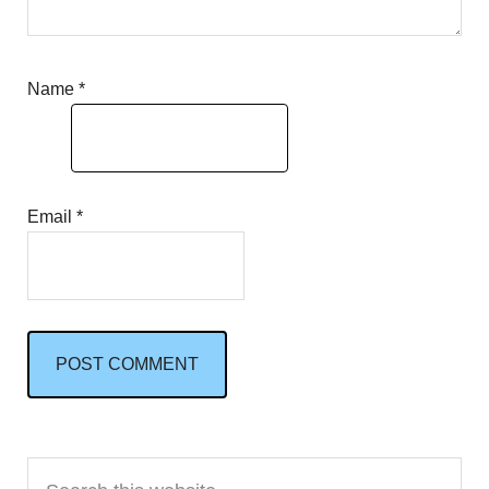
Name
*
Email
*
Primary
Search