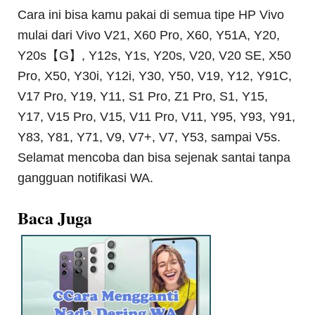
Cara ini bisa kamu pakai di semua tipe HP Vivo
mulai dari Vivo V21, X60 Pro, X60, Y51A, Y20,
Y20s【G】, Y12s, Y1s, Y20s, V20, V20 SE, X50
Pro, X50, Y30i, Y12i, Y30, Y50, V19, Y12, Y91C,
V17 Pro, Y19, Y11, S1 Pro, Z1 Pro, S1, Y15,
Y17, V15 Pro, V15, V11 Pro, V11, Y95, Y93, Y91,
Y83, Y81, Y71, V9, V7+, V7, Y53, sampai V5s.
Selamat mencoba dan bisa sejenak santai tanpa
gangguan notifikasi WA.
Baca Juga