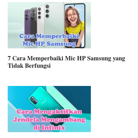
7 Cara Memperbaiki Mic HP Samsung yang
Tidak Berfungsi