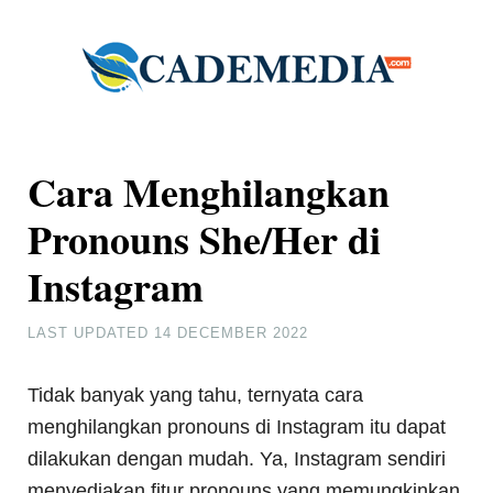
Cara Menghilangkan
Pronouns She/Her di
Instagram
LAST UPDATED
14 DECEMBER 2022
Tidak banyak yang tahu, ternyata cara
menghilangkan pronouns di Instagram itu dapat
dilakukan dengan mudah. Ya, Instagram sendiri
menyediakan fitur pronouns yang memungkinkan