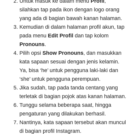
Untuk masuk ke dalam menu
Profil
,
silahkan tap pada ikon dengan logo orang
yang ada di bagian bawah kanan halaman.
Kemudian di dalam halaman profil akun, tap
pada menu
Edit Profil
dan tap kolom
Pronouns
.
Pilih opsi
Show Pronouns
, dan masukkan
kata sapaan sesuai dengan jenis kelamin.
Ya, bisa ‘he’ untuk pengguna laki-laki dan
‘she’ untuk pengguna perempuan.
Jika sudah, tap pada tanda centang yang
terletak di bagian pojok atas kanan halaman.
Tunggu selama beberapa saat, hingga
pengaturan yang dilakukan berhasil.
Nantinya, kata sapaan tersebut akan muncul
di bagian profil Instagram.