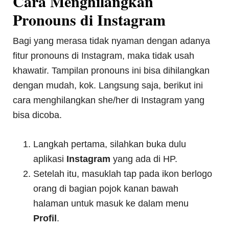
Cara Menghilangkan
Pronouns di Instagram
Bagi yang merasa tidak nyaman dengan adanya
fitur pronouns di Instagram, maka tidak usah
khawatir. Tampilan pronouns ini bisa dihilangkan
dengan mudah, kok. Langsung saja, berikut ini
cara menghilangkan she/her di Instagram yang
bisa dicoba.
Langkah pertama, silahkan buka dulu
aplikasi
Instagram
yang ada di HP.
Setelah itu, masuklah tap pada ikon berlogo
orang di bagian pojok kanan bawah
halaman untuk masuk ke dalam menu
Profil
.