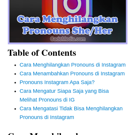
Table of Contents
Cara Menghilangkan Pronouns di Instagram
Cara Menambahkan Pronouns di Instagram
Pronouns Instagram Apa Saja?
Cara Mengatur Siapa Saja yang Bisa
Melihat Pronouns di IG
Cara Mengatasi Tidak Bisa Menghilangkan
Pronouns di Instagram