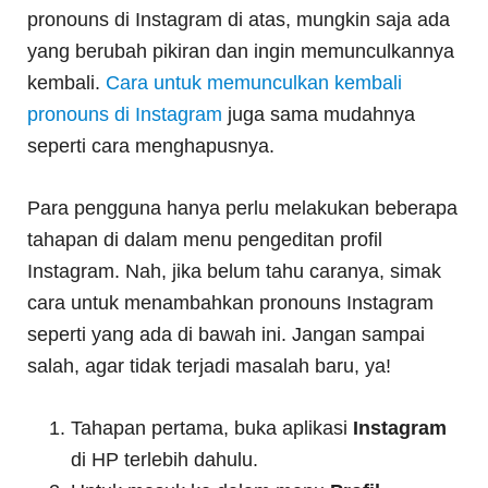
pronouns di Instagram di atas, mungkin saja ada
yang berubah pikiran dan ingin memunculkannya
kembali.
Cara untuk memunculkan kembali
pronouns di Instagram
juga sama mudahnya
seperti cara menghapusnya.
Para pengguna hanya perlu melakukan beberapa
tahapan di dalam menu pengeditan profil
Instagram. Nah, jika belum tahu caranya, simak
cara untuk menambahkan pronouns Instagram
seperti yang ada di bawah ini. Jangan sampai
salah, agar tidak terjadi masalah baru, ya!
Tahapan pertama, buka aplikasi
Instagram
di HP terlebih dahulu.