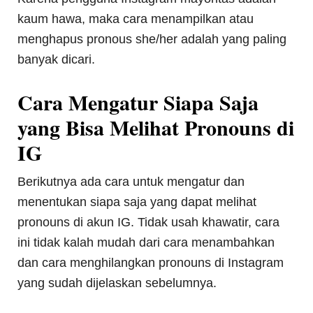
kaum hawa, maka cara menampilkan atau
menghapus pronous she/her adalah yang paling
banyak dicari.
Cara Mengatur Siapa Saja
yang Bisa Melihat Pronouns di
IG
Berikutnya ada cara untuk mengatur dan
menentukan siapa saja yang dapat melihat
pronouns di akun IG. Tidak usah khawatir, cara
ini tidak kalah mudah dari cara menambahkan
dan cara menghilangkan pronouns di Instagram
yang sudah dijelaskan sebelumnya.