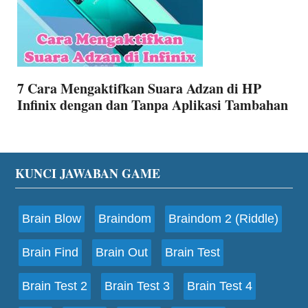
7 Cara Mengaktifkan Suara Adzan di HP
Infinix dengan dan Tanpa Aplikasi Tambahan
Footer
KUNCI JAWABAN GAME
Brain Blow
Braindom
Braindom 2 (Riddle)
Brain Find
Brain Out
Brain Test
Brain Test 2
Brain Test 3
Brain Test 4