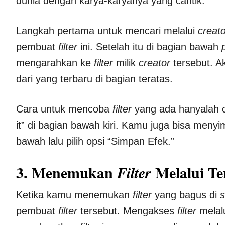
dunia dengan karya-karyanya yang cantik.
Langkah pertama untuk mencari melalui
creat
pembuat
filter
ini. Setelah itu di bagian bawah
mengarahkan ke
filter
milik
creator
tersebut. 
dari yang terbaru di bagian teratas.
Cara untuk mencoba
filter
yang ada hanyalah
it” di bagian bawah kiri. Kamu juga bisa meny
bawah lalu pilih opsi “Simpan Efek.”
3. Menemukan
Melalui T
Filter
Ketika kamu menemukan
filter
yang bagus di
s
pembuat
filter
tersebut. Mengakses
filter
melal