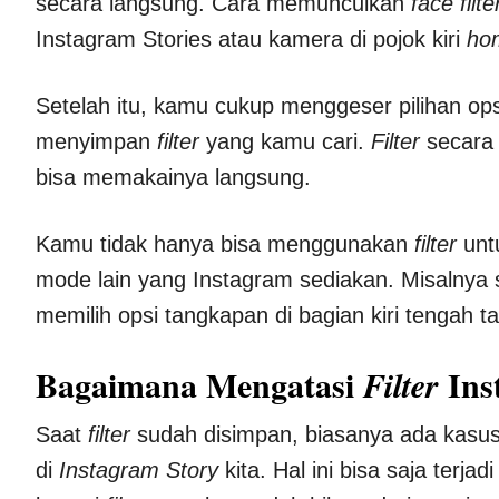
secara langsung. Cara memunculkan
face filte
Instagram Stories atau kamera di pojok kiri
ho
Setelah itu, kamu cukup menggeser pilihan ops
menyimpan
filter
yang kamu cari.
Filter
secara
bisa memakainya langsung.
Kamu tidak hanya bisa menggunakan
filter
unt
mode lain yang Instagram sediakan. Misalnya
memilih opsi tangkapan di bagian kiri tengah t
Bagaimana Mengatasi
Ins
Filter
Saat
filter
sudah disimpan, biasanya ada kasu
di
Instagram Story
kita. Hal ini bisa saja terj