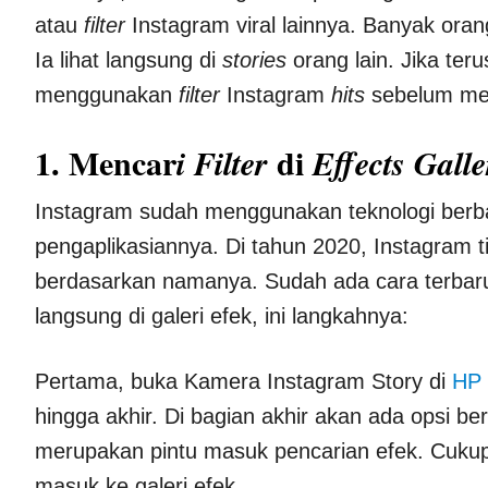
atau
filter
Instagram viral lainnya. Banyak o
Ia lihat langsung di
stories
orang lain. Jika ter
menggunakan
filter
Instagram
hits
sebelum me
1. Mencar
di
i Filter
Effects Galle
Instagram sudah menggunakan teknologi berb
pengaplikasiannya. Di tahun 2020, Instagram 
berdasarkan namanya. Sudah ada cara terb
langsung di galeri efek, ini langkahnya:
Pertama, buka Kamera Instagram Story di
HP
hingga akhir. Di bagian akhir akan ada opsi be
merupakan pintu masuk pencarian efek. Cukup 
masuk ke galeri efek.