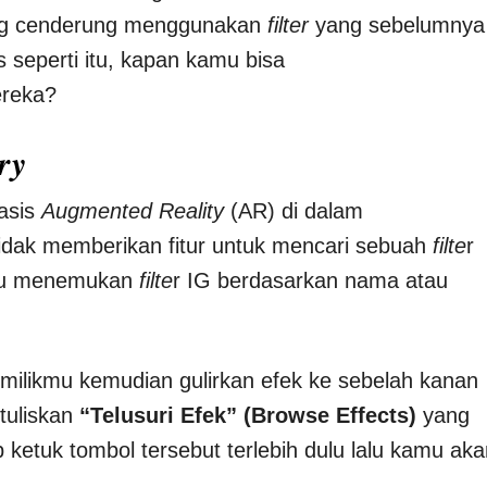
rang cenderung menggunakan
filter
yang sebelumnya
us seperti itu, kapan kamu bisa
reka?
ry
asis
Augmented Reality
(AR) di dalam
tidak memberikan fitur untuk mencari sebuah
filte
r
aru menemukan
filte
r IG berdasarkan nama atau
milikmu kemudian gulirkan efek ke sebelah kanan
rtuliskan
“Telusuri Efek” (Browse Effects)
yang
ketuk tombol tersebut terlebih dulu lalu kamu aka