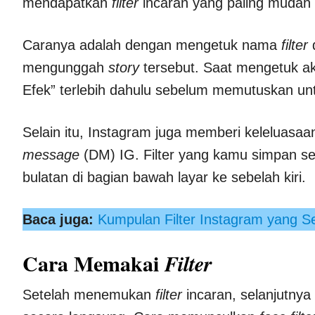
mendapatkan
filter
incaran yang paling mudah
Caranya adalah dengan mengetuk nama
filter
d
mengunggah
story
tersebut. Saat mengetuk a
Efek” terlebih dahulu sebelum memutuskan u
Selain itu, Instagram juga memberi keleluas
message
(DM) IG. Filter yang kamu simpan s
bulatan di bagian bawah layar ke sebelah kiri.
Baca juga:
Kumpulan Filter Instagram yang S
Cara Memakai
Filter
Setelah menemukan
filter
incaran, selanjutn