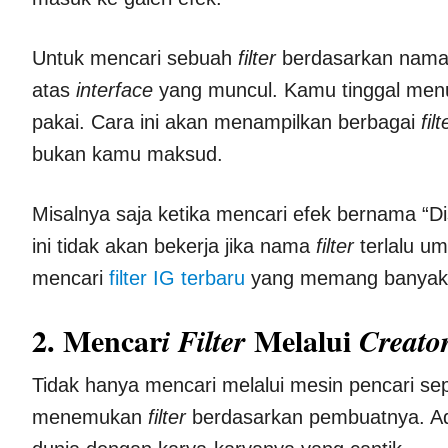
Untuk mencari sebuah
filter
berdasarkan naman
atas
interface
yang muncul. Kamu tinggal menu
pakai. Cara ini akan menampilkan berbagai
filt
bukan kamu maksud.
Misalnya saja ketika mencari efek bernama “D
ini tidak akan bekerja jika nama
filter
terlalu um
mencari
filter IG terbaru
yang memang banyak t
2. Mencar
Melalui
i Filter
Creato
Tidak hanya mencari melalui mesin pencari sepe
menemukan
filter
berdasarkan pembuatnya. 