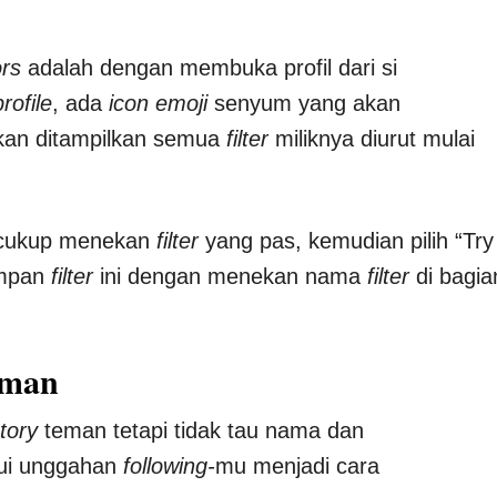
ors
adalah dengan membuka profil dari si
profile
, ada
icon emoji
senyum yang akan
Akan ditampilkan semua
filter
miliknya diurut mulai
 cukup menekan
filter
yang pas, kemudian pilih “Try
impan
filter
ini dengan menekan nama
filter
di bagia
eman
tory
teman tetapi tidak tau nama dan
ui unggahan
following-
mu menjadi cara