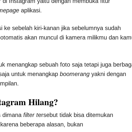
r
di Instagram yaitu dengan membuka fitur
mepage
aplikasi.
i ke sebelah kiri-kanan jika sebelumnya sudah
 otomatis akan muncul di kamera milikmu dan kam
uk menangkap sebuah foto saja tetapi juga berbag
 saja untuk menangkap
boomerang
yakni dengan
ampilan.
tagram Hilang?
s dimana
filter t
ersebut tidak bisa ditemukan
adi karena beberapa alasan, bukan