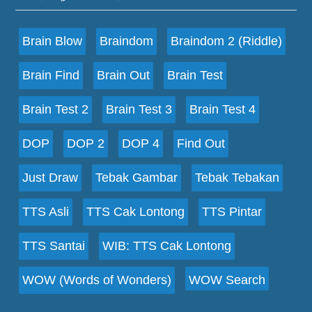
Footer
Brain Blow
Braindom
Braindom 2 (Riddle)
Brain Find
Brain Out
Brain Test
Brain Test 2
Brain Test 3
Brain Test 4
DOP
DOP 2
DOP 4
Find Out
Just Draw
Tebak Gambar
Tebak Tebakan
TTS Asli
TTS Cak Lontong
TTS Pintar
TTS Santai
WIB: TTS Cak Lontong
WOW (Words of Wonders)
WOW Search