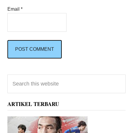
Email
*
Primary
Search
Sidebar
this
website
ARTIKEL TERBARU