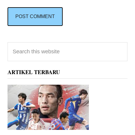
Primary
Search
Sidebar
this
website
ARTIKEL TERBARU