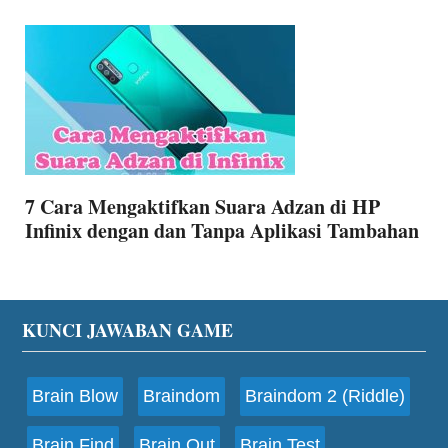
7 Cara Mengaktifkan Suara Adzan di HP
Infinix dengan dan Tanpa Aplikasi Tambahan
Footer
KUNCI JAWABAN GAME
Brain Blow
Braindom
Braindom 2 (Riddle)
Brain Find
Brain Out
Brain Test