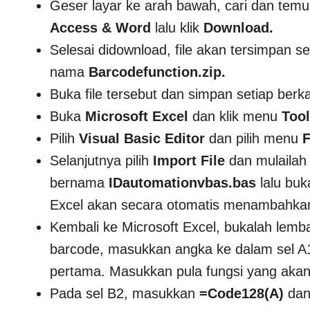
Geser layar ke arah bawah, cari dan tem
Access & Word
lalu klik
Download.
Selesai didownload, file akan tersimpan 
nama
Barcodefunction.zip.
Buka file tersebut dan simpan setiap berk
Buka
Microsoft Excel
dan klik menu
Too
Pilih
Visual Basic Editor
dan pilih menu
F
Selanjutnya pilih
Import File
dan mulailah
bernama
IDautomationvbas.bas
lalu buk
Excel akan secara otomatis menambahkan 
Kembali ke Microsoft Excel, bukalah lemb
barcode, masukkan angka ke dalam sel A1
pertama. Masukkan pula fungsi yang akan
Pada sel B2, masukkan
=Code128(A)
dan