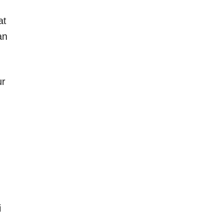
at
an
ur
i