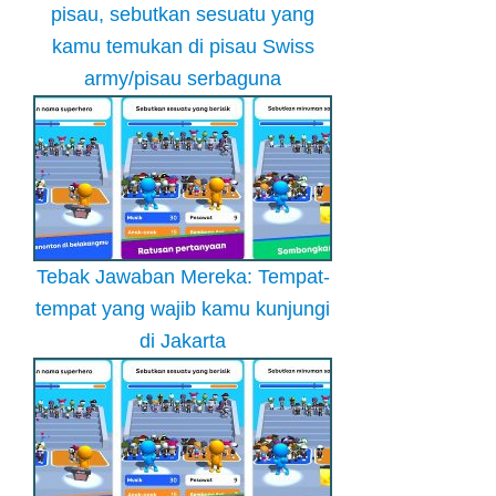
pisau, sebutkan sesuatu yang
kamu temukan di pisau Swiss
army/pisau serbaguna
Tebak Jawaban Mereka: Tempat-
tempat yang wajib kamu kunjungi
di Jakarta