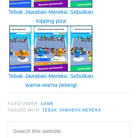
Tebak Jawaban Mereka: Sebutkan
topping piza
Tebak Jawaban Mereka: Sebutkan
warna-warna pelangi
FILED UNDER:
GAME
TAGGED WITH:
TEBAK JAWABAN MEREKA
Primary
Search
Sidebar
this