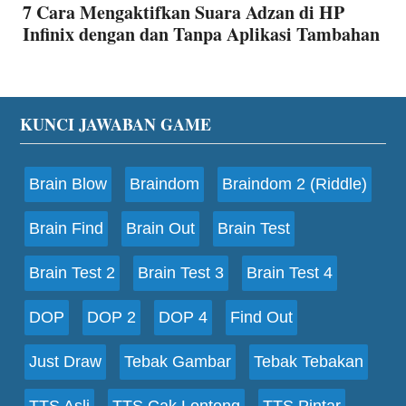
7 Cara Mengaktifkan Suara Adzan di HP
Infinix dengan dan Tanpa Aplikasi Tambahan
Footer
KUNCI JAWABAN GAME
Brain Blow
Braindom
Braindom 2 (Riddle)
Brain Find
Brain Out
Brain Test
Brain Test 2
Brain Test 3
Brain Test 4
DOP
DOP 2
DOP 4
Find Out
Just Draw
Tebak Gambar
Tebak Tebakan
TTS Asli
TTS Cak Lontong
TTS Pintar