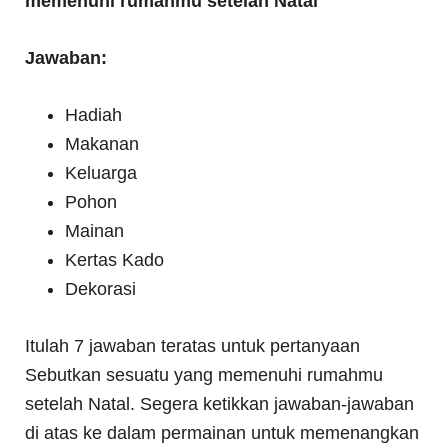
memenuhi rumahmu setelah Natal
Jawaban:
Hadiah
Makanan
Keluarga
Pohon
Mainan
Kertas Kado
Dekorasi
Itulah 7 jawaban teratas untuk pertanyaan
Sebutkan sesuatu yang memenuhi rumahmu
setelah Natal. Segera ketikkan jawaban-jawaban
di atas ke dalam permainan untuk memenangkan