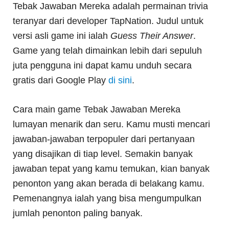
Tebak Jawaban Mereka adalah permainan trivia
teranyar dari developer TapNation. Judul untuk
versi asli game ini ialah
Guess Their Answer
.
Game yang telah dimainkan lebih dari sepuluh
juta pengguna ini dapat kamu unduh secara
gratis dari Google Play
di sini
.
Cara main game Tebak Jawaban Mereka
lumayan menarik dan seru. Kamu musti mencari
jawaban-jawaban terpopuler dari pertanyaan
yang disajikan di tiap level. Semakin banyak
jawaban tepat yang kamu temukan, kian banyak
penonton yang akan berada di belakang kamu.
Pemenangnya ialah yang bisa mengumpulkan
jumlah penonton paling banyak.