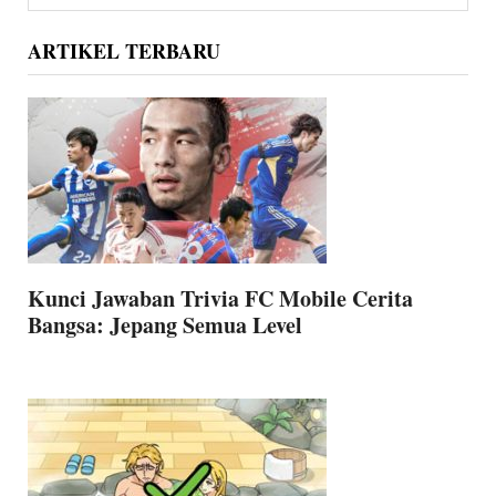
website
ARTIKEL TERBARU
Kunci Jawaban Trivia FC Mobile Cerita
Bangsa: Jepang Semua Level