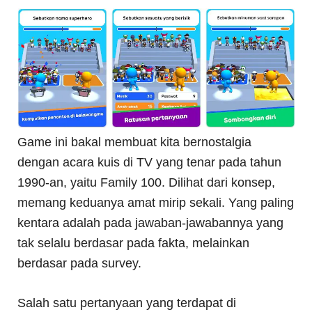
Game ini bakal membuat kita bernostalgia
dengan acara kuis di TV yang tenar pada tahun
1990-an, yaitu Family 100. Dilihat dari konsep,
memang keduanya amat mirip sekali. Yang paling
kentara adalah pada jawaban-jawabannya yang
tak selalu berdasar pada fakta, melainkan
berdasar pada survey.
Salah satu pertanyaan yang terdapat di