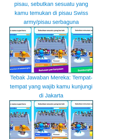
pisau, sebutkan sesuatu yang
kamu temukan di pisau Swiss
army/pisau serbaguna
Tebak Jawaban Mereka: Tempat-
tempat yang wajib kamu kunjungi
di Jakarta