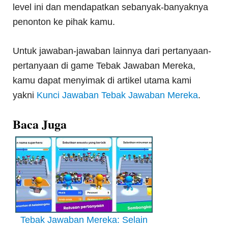
level ini dan mendapatkan sebanyak-banyaknya
penonton ke pihak kamu.
Untuk jawaban-jawaban lainnya dari pertanyaan-
pertanyaan di game Tebak Jawaban Mereka,
kamu dapat menyimak di artikel utama kami
yakni
Kunci Jawaban Tebak Jawaban Mereka
.
Baca Juga
Tebak Jawaban Mereka: Selain