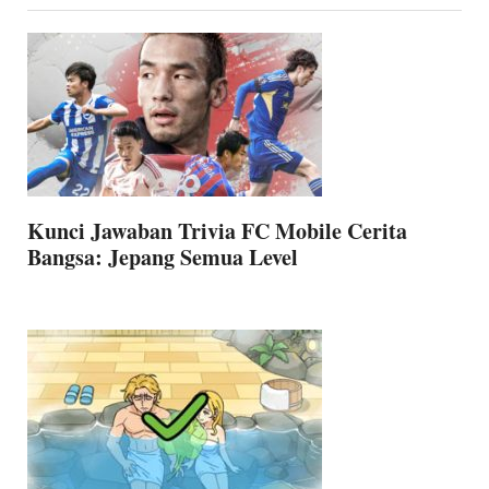
Kunci Jawaban Trivia FC Mobile Cerita
Bangsa: Jepang Semua Level