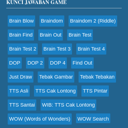
Footer
KUNCI JAWABAN GAME
Brain Blow
Braindom
Braindom 2 (Riddle)
Brain Find
Brain Out
Brain Test
Brain Test 2
Brain Test 3
Brain Test 4
DOP
DOP 2
DOP 4
Find Out
Just Draw
Tebak Gambar
Tebak Tebakan
TTS Asli
TTS Cak Lontong
TTS Pintar
TTS Santai
WIB: TTS Cak Lontong
WOW (Words of Wonders)
WOW Search