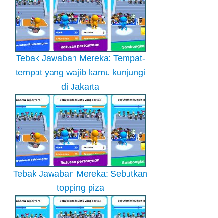
Tebak Jawaban Mereka: Tempat-
tempat yang wajib kamu kunjungi
di Jakarta
Tebak Jawaban Mereka: Sebutkan
topping piza