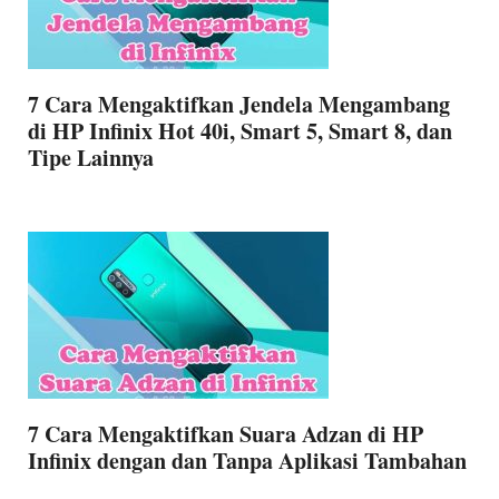
7 Cara Mengaktifkan Jendela Mengambang
di HP Infinix Hot 40i, Smart 5, Smart 8, dan
Tipe Lainnya
7 Cara Mengaktifkan Suara Adzan di HP
Infinix dengan dan Tanpa Aplikasi Tambahan