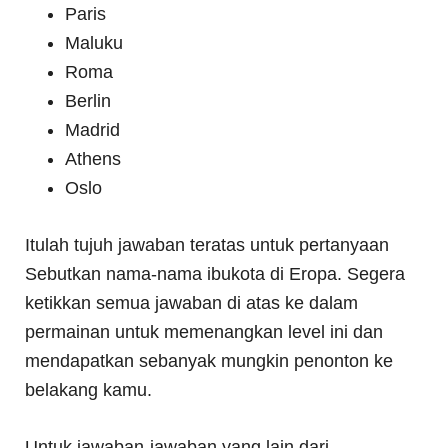
Paris
Maluku
Roma
Berlin
Madrid
Athens
Oslo
Itulah tujuh jawaban teratas untuk pertanyaan
Sebutkan nama-nama ibukota di Eropa. Segera
ketikkan semua jawaban di atas ke dalam
permainan untuk memenangkan level ini dan
mendapatkan sebanyak mungkin penonton ke
belakang kamu.
Untuk jawaban-jawaban yang lain dari