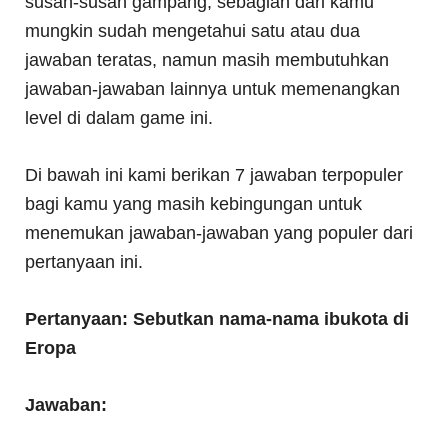
susah-susah gampang, sebagian dari kamu
mungkin sudah mengetahui satu atau dua
jawaban teratas, namun masih membutuhkan
jawaban-jawaban lainnya untuk memenangkan
level di dalam game ini.
Di bawah ini kami berikan 7 jawaban terpopuler
bagi kamu yang masih kebingungan untuk
menemukan jawaban-jawaban yang populer dari
pertanyaan ini.
Pertanyaan:
Sebutkan nama-nama ibukota di
Eropa
Jawaban: