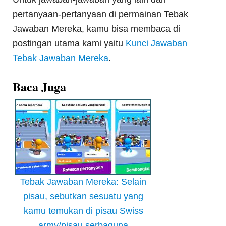
pertanyaan-pertanyaan di permainan Tebak
Jawaban Mereka, kamu bisa membaca di
postingan utama kami yaitu
Kunci Jawaban
Tebak Jawaban Mereka
.
Baca Juga
Tebak Jawaban Mereka: Selain
pisau, sebutkan sesuatu yang
kamu temukan di pisau Swiss
army/pisau serbaguna