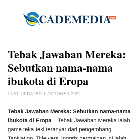
Tebak Jawaban Mereka:
Sebutkan nama-nama
ibukota di Eropa
LAST UPDATED
1 OCTOBER 2022
Tebak Jawaban Mereka: Sebutkan nama-nama
ibukota di Eropa
– Tebak Jawaban Mereka ialah
game teka-teki teranyar dari pengembang
TapNation. Title versi Inggris permainan ini ialah