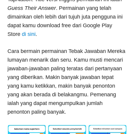
Guess Their Answer
. Permainan yang telah
dimainkan oleh lebih dari tujuh juta pengguna ini
dapat kamu download free dari Google Play
Store
di sini
.
Cara bermain permainan Tebak Jawaban Mereka
lumayan menarik dan seru. Kamu musti mencari
jawaban-jawaban paling teratas dari pertanyaan
yang diberikan. Makin banyak jawaban tepat
yang kamu ketikkan, makin banyak penonton
yang akan berada di belakangmu. Pemenang
ialah yang dapat mengumpulkan jumlah
penonton paling banyak.