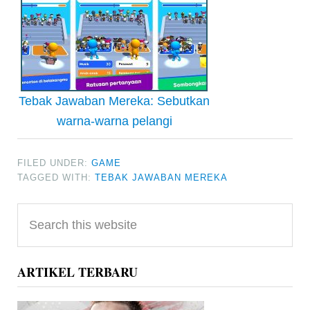
Tebak Jawaban Mereka: Sebutkan
warna-warna pelangi
FILED UNDER:
GAME
TAGGED WITH:
TEBAK JAWABAN MEREKA
Primary
Search
Sidebar
this
website
ARTIKEL TERBARU