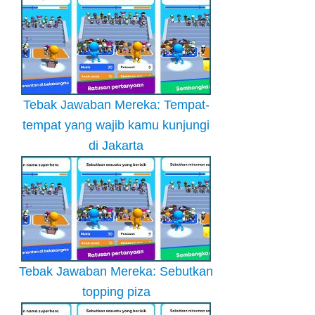
Tebak Jawaban Mereka: Tempat-
tempat yang wajib kamu kunjungi
di Jakarta
Tebak Jawaban Mereka: Sebutkan
topping piza