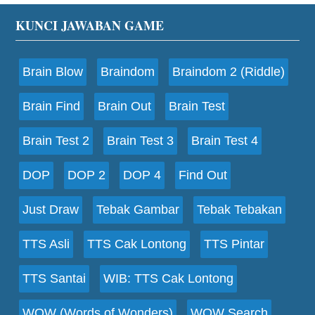
Footer
KUNCI JAWABAN GAME
Brain Blow
Braindom
Braindom 2 (Riddle)
Brain Find
Brain Out
Brain Test
Brain Test 2
Brain Test 3
Brain Test 4
DOP
DOP 2
DOP 4
Find Out
Just Draw
Tebak Gambar
Tebak Tebakan
TTS Asli
TTS Cak Lontong
TTS Pintar
TTS Santai
WIB: TTS Cak Lontong
WOW (Words of Wonders)
WOW Search