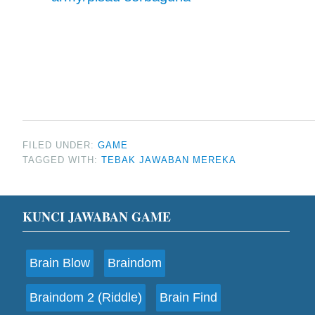
FILED UNDER:
GAME
TAGGED WITH:
TEBAK JAWABAN MEREKA
Footer
KUNCI JAWABAN GAME
Brain Blow
Braindom
Braindom 2 (Riddle)
Brain Find