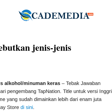
butkan jenis-jenis
is alkohol/minuman keras
– Tebak Jawaban
ari pengembang TapNation. Title untuk versi Inggri
me yang sudah dimainkan lebih dari enam juta
lay Store
di sini
.