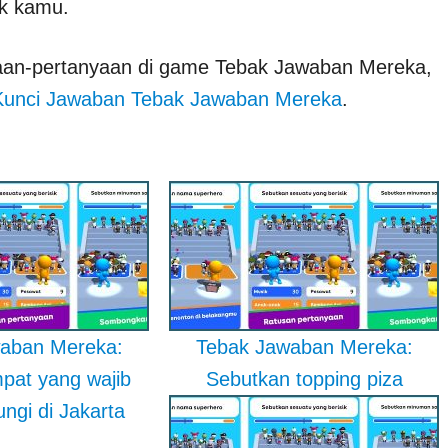
k kamu.
yaan-pertanyaan di game Tebak Jawaban Mereka,
Kunci Jawaban Tebak Jawaban Mereka
.
aban Mereka:
Tebak Jawaban Mereka:
pat yang wajib
Sebutkan topping piza
ngi di Jakarta