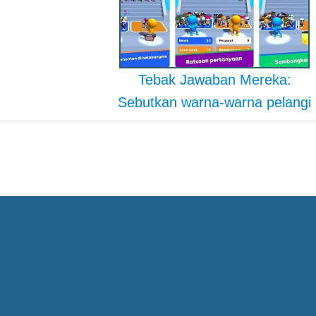
Tebak Jawaban Mereka:
Sebutkan warna-warna pelangi