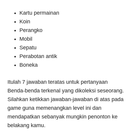
Kartu permainan
Koin
Perangko
Mobil
Sepatu
Perabotan antik
Boneka
Itulah 7 jawaban teratas untuk pertanyaan
Benda-benda terkenal yang dikoleksi seseorang.
Silahkan ketikkan jawaban-jawaban di atas pada
game guna memenangkan level ini dan
mendapatkan sebanyak mungkin penonton ke
belakang kamu.