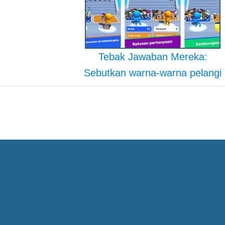
Tebak Jawaban Mereka:
Sebutkan warna-warna pelangi