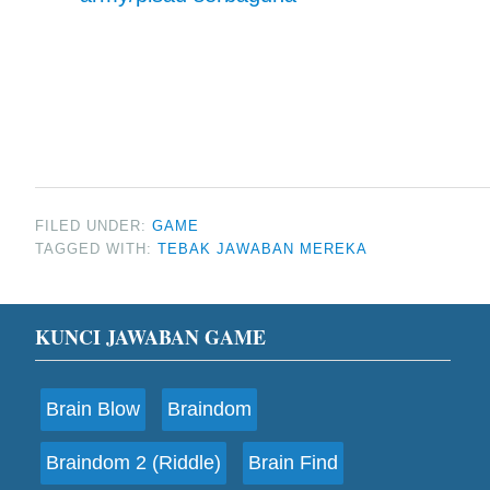
FILED UNDER:
GAME
TAGGED WITH:
TEBAK JAWABAN MEREKA
Footer
KUNCI JAWABAN GAME
Brain Blow
Braindom
Braindom 2 (Riddle)
Brain Find