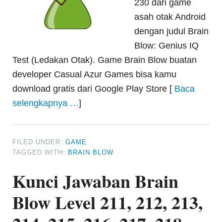
230 dari game
asah otak Android
dengan judul Brain
Blow: Genius IQ
Test (Ledakan Otak). Game Brain Blow buatan
developer Casual Azur Games bisa kamu
download gratis dari Google Play Store [
Baca
selengkapnya …
]
FILED UNDER:
GAME
TAGGED WITH:
BRAIN BLOW
Kunci Jawaban Brain
Blow Level 211, 212, 213,