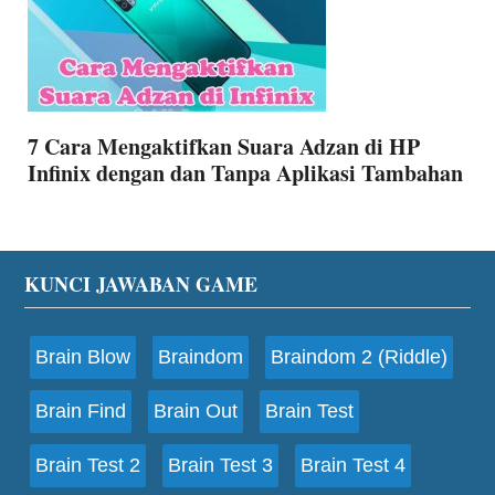
7 Cara Mengaktifkan Suara Adzan di HP
Infinix dengan dan Tanpa Aplikasi Tambahan
Footer
KUNCI JAWABAN GAME
Brain Blow
Braindom
Braindom 2 (Riddle)
Brain Find
Brain Out
Brain Test
Brain Test 2
Brain Test 3
Brain Test 4