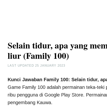
Selain tidur, apa yang me
liur (Family 100)
LAST UPDATED
25 JANUARY 2023
Kunci Jawaban Family 100: Selain tidur, a
Game Family 100 adalah permainan teka-teki po
ribu pengguna di Google Play Store. Permainan
pengembang Kauwa.