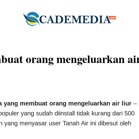
mbuat orang mengeluarkan ai
pa yang membuat orang mengeluarkan air liur
–
puler yang sudah diinstall tidak kurang dari 500
 yang menyasar user Tanah Air ini dibesut oleh