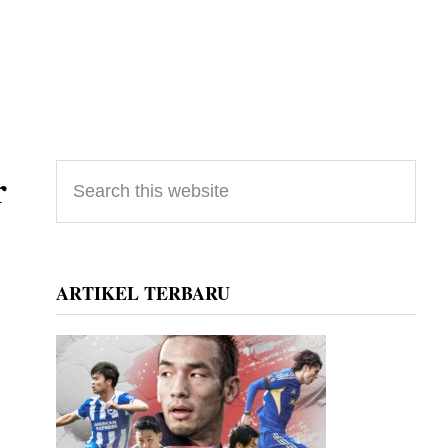
Primary
r
Search
this
Sidebar
website
ARTIKEL TERBARU