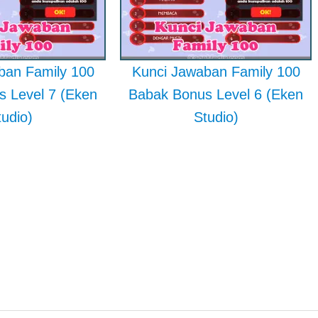
ban Family 100
Kunci Jawaban Family 100
 Level 7 (Eken
Babak Bonus Level 6 (Eken
tudio)
Studio)