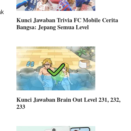
ak
Kunci Jawaban Trivia FC Mobile Cerita
Bangsa: Jepang Semua Level
Kunci Jawaban Brain Out Level 231, 232,
233