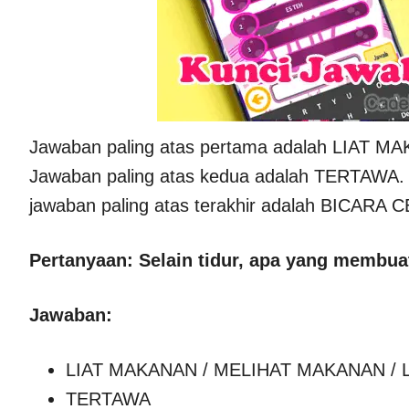
Jawaban paling atas pertama adalah LIAT
Jawaban paling atas kedua adalah TERTAWA. 
jawaban paling atas terakhir adalah BICARA
Pertanyaan: Selain tidur, apa yang membuat
Jawaban:
LIAT MAKANAN / MELIHAT MAKANAN /
TERTAWA