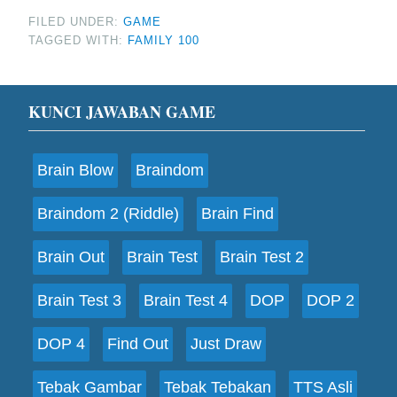
FILED UNDER:
GAME
TAGGED WITH:
FAMILY 100
Footer
KUNCI JAWABAN GAME
Brain Blow
Braindom
Braindom 2 (Riddle)
Brain Find
Brain Out
Brain Test
Brain Test 2
Brain Test 3
Brain Test 4
DOP
DOP 2
DOP 4
Find Out
Just Draw
Tebak Gambar
Tebak Tebakan
TTS Asli