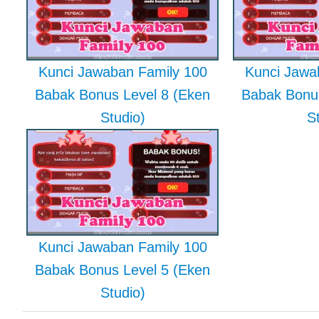
Kunci Jawaban Family 100
Kunci Jawa
Babak Bonus Level 8 (Eken
Babak Bonus
Studio)
S
Kunci Jawaban Family 100
Babak Bonus Level 5 (Eken
Studio)