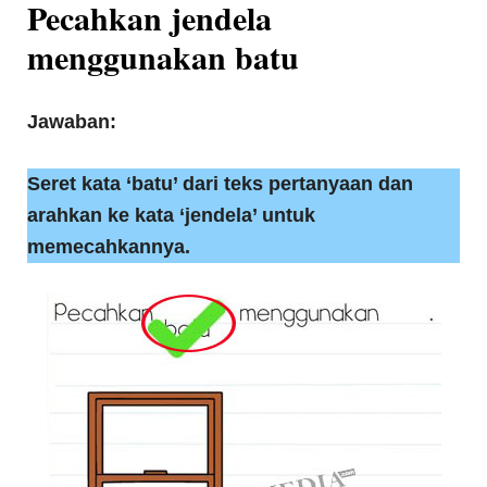
Pecahkan jendela
menggunakan batu
Jawaban:
Seret kata ‘batu’ dari teks pertanyaan dan
arahkan ke kata ‘jendela’ untuk
memecahkannya.