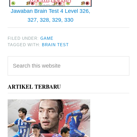
Jawaban Brain Test 4 Level 326,
327, 328, 329, 330
FILED UNDER:
GAME
TAGGED WITH:
BRAIN TEST
Primary
Search
Sidebar
this
website
ARTIKEL TERBARU