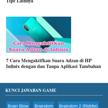
Tipe Lainnya
7 Cara Mengaktifkan Suara Adzan di HP
Infinix dengan dan Tanpa Aplikasi Tambahan
Footer
KUNCI JAWABAN GAME
Brain Blow
Braindom
Braindom 2 (Riddle)