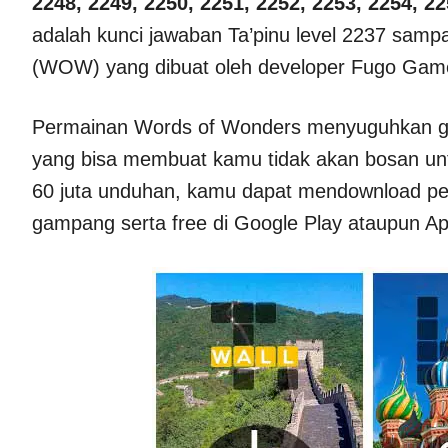
2248, 2249, 2250, 2251, 2252, 2253, 2254, 22
adalah kunci jawaban Ta’pinu level 2237 samp
(WOW) yang dibuat oleh developer Fugo Gam
Permainan Words of Wonders menyuguhkan gam
yang bisa membuat kamu tidak akan bosan untu
60 juta unduhan, kamu dapat mendownload p
gampang serta free di Google Play ataupun Ap