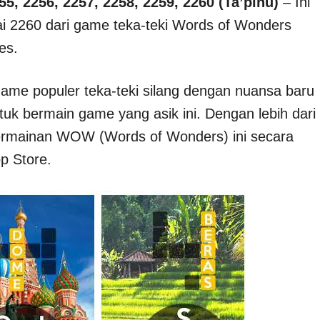
55, 2256, 2257, 2258, 2259, 2260 (Ta’pinu)
– Ini
ai 2260 dari game teka-teki Words of Wonders
es.
e populer teka-teki silang dengan nuansa baru
k bermain game yang asik ini. Dengan lebih dari
ermainan WOW (Words of Wonders) ini secara
p Store.