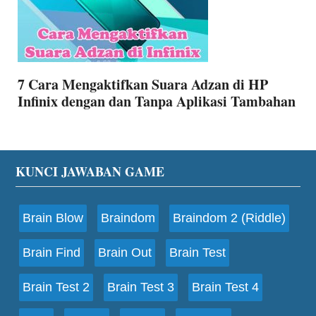
7 Cara Mengaktifkan Suara Adzan di HP
Infinix dengan dan Tanpa Aplikasi Tambahan
Footer
KUNCI JAWABAN GAME
Brain Blow
Braindom
Braindom 2 (Riddle)
Brain Find
Brain Out
Brain Test
Brain Test 2
Brain Test 3
Brain Test 4