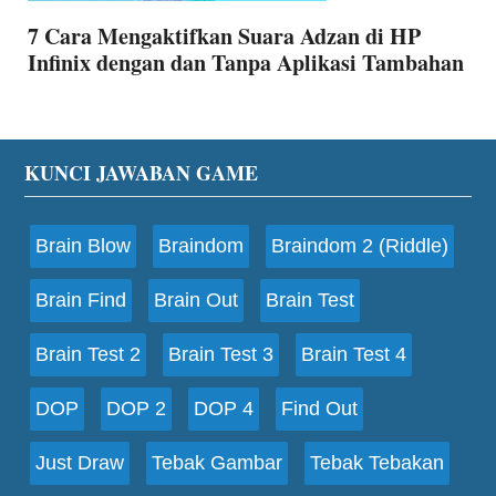
7 Cara Mengaktifkan Suara Adzan di HP
Infinix dengan dan Tanpa Aplikasi Tambahan
Footer
KUNCI JAWABAN GAME
Brain Blow
Braindom
Braindom 2 (Riddle)
Brain Find
Brain Out
Brain Test
Brain Test 2
Brain Test 3
Brain Test 4
DOP
DOP 2
DOP 4
Find Out
Just Draw
Tebak Gambar
Tebak Tebakan