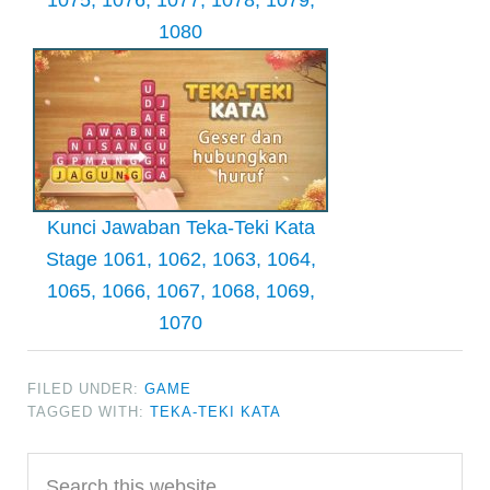
1075, 1076, 1077, 1078, 1079,
1080
Kunci Jawaban Teka-Teki Kata
Stage 1061, 1062, 1063, 1064,
1065, 1066, 1067, 1068, 1069,
1070
FILED UNDER:
GAME
TAGGED WITH:
TEKA-TEKI KATA
Primary
Search