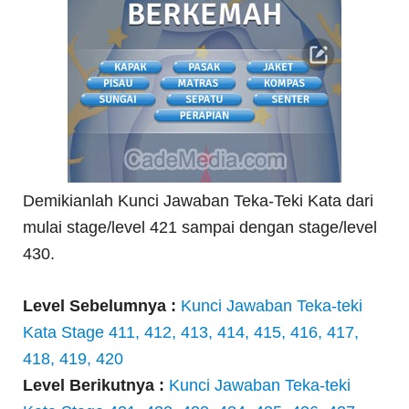
Demikianlah Kunci Jawaban Teka-Teki Kata dari
mulai stage/level 421 sampai dengan stage/level
430.
Level Sebelumnya :
Kunci Jawaban Teka-teki
Kata Stage 411, 412, 413, 414, 415, 416, 417,
418, 419, 420
Level Berikutnya :
Kunci Jawaban Teka-teki