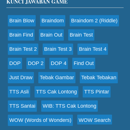
Footer
KUNCI JAWABAN GAME
Brain Blow
Braindom
Braindom 2 (Riddle)
Brain Find
Brain Out
Brain Test
Brain Test 2
Brain Test 3
Brain Test 4
DOP
DOP 2
DOP 4
Find Out
Just Draw
Tebak Gambar
Tebak Tebakan
TTS Asli
TTS Cak Lontong
TTS Pintar
TTS Santai
WIB: TTS Cak Lontong
WOW (Words of Wonders)
WOW Search