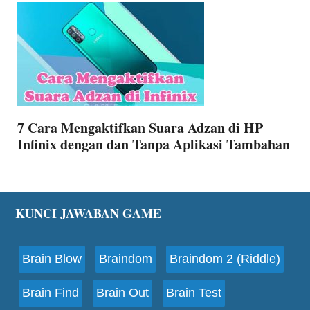
7 Cara Mengaktifkan Suara Adzan di HP
Infinix dengan dan Tanpa Aplikasi Tambahan
Footer
KUNCI JAWABAN GAME
Brain Blow
Braindom
Braindom 2 (Riddle)
Brain Find
Brain Out
Brain Test